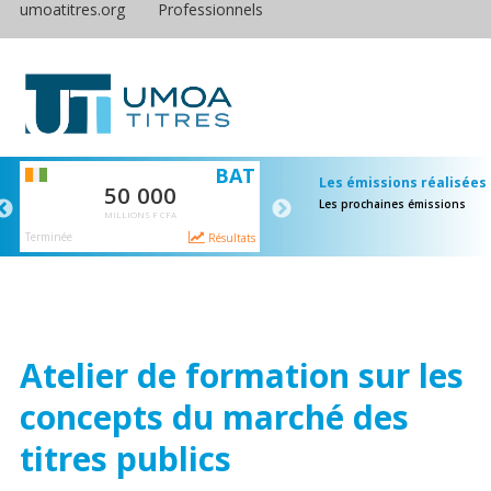
umoatitres.org
Professionnels
S
BAT
E
Les émissions réalisées
50 000
65 000
Les prochaines émissions
MILLIONS F CFA
MILLIONS F CFA
Terminée
Terminée
ts
Résultats
Résulta
Atelier de formation sur les
concepts du marché des
titres publics