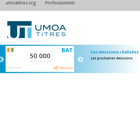
umoatitres.org
Professionnels
S
BAT
E
Les émissions réalisées
50 000
65 000
Les prochaines émissions
MILLIONS F CFA
MILLIONS F CFA
Terminée
Terminée
ts
Résultats
Résulta