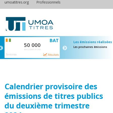
umoatitres.org
Professionnels
S
BAT
E
Les émissions réalisées
50 000
65 000
Les prochaines émissions
MILLIONS F CFA
MILLIONS F CFA
Terminée
Terminée
ts
Résultats
Résulta
Calendrier provisoire des
émissions de titres publics
du deuxième trimestre