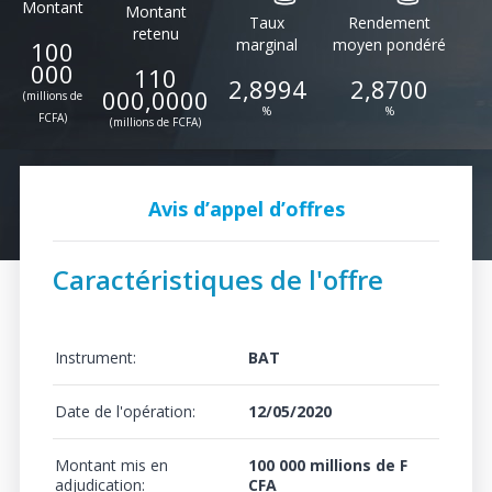
Montant
Montant
Taux
Rendement
retenu
marginal
moyen pondéré
100
000
110
2,8994
2,8700
000,0000
(millions de
%
%
FCFA)
(millions de FCFA)
Avis d’appel d’offres
Caractéristiques de l'offre
Instrument:
BAT
Date de l'opération:
12/05/2020
Montant mis en
100 000 millions de F
adjudication:
CFA