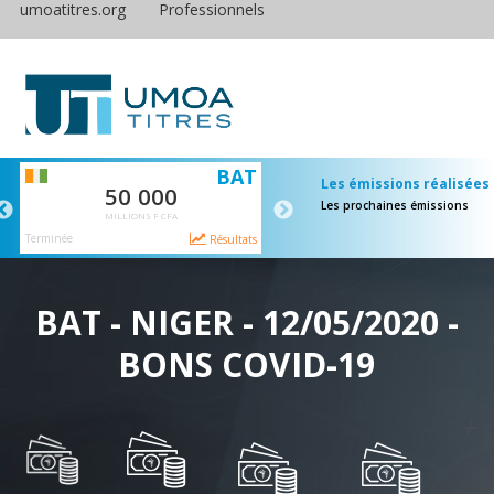
umoatitres.org
Professionnels
S
BAT
E
Les émissions réalisées
50 000
65 000
Les prochaines émissions
MILLIONS F CFA
MILLIONS F CFA
Terminée
Terminée
ts
Résultats
Résulta
BAT - NIGER - 12/05/2020 -
BONS COVID-19