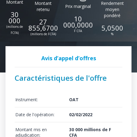
Montant
Montant
Rendement
Prix marginal
retenu
moyen
30
pondéré
10
000
27
000,0000
855,6700
5,0500
(millions de
F CFA
FCFA)
(millions de FCFA)
%
Avis d’appel d’offres
Caractéristiques de l'offre
Instrument:
OAT
Date de l'opération:
02/02/2022
Montant mis en
30 000 millions de F
adjudication:
CFA