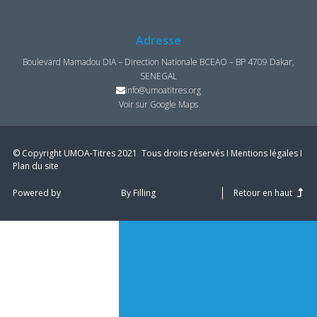
Adresse
Boulevard Mamadou DIA – Direction Nationale BCEAO – BP 4709 Dakar,
SENEGAL
info@umoatitres.org
Voir sur Google Maps
© Copyright UMOA­-Titres 2021 ­ Tous droits réservés I
Mentions légales
I
Plan du site
Powered by
By Filling
Retour en haut