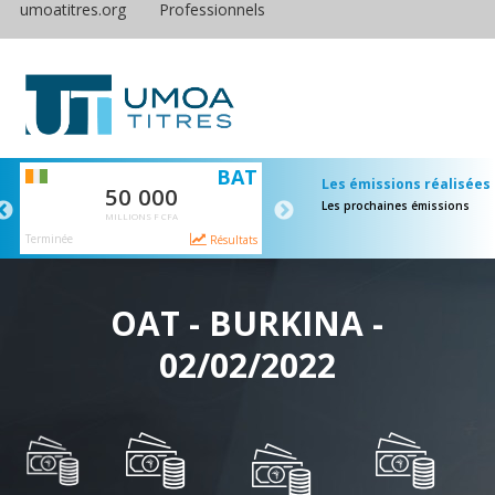
umoatitres.org
Professionnels
S
BAT
E
Les émissions réalisées
50 000
65 000
Les prochaines émissions
MILLIONS F CFA
MILLIONS F CFA
Terminée
Terminée
ts
Résultats
Résulta
OAT - BURKINA -
02/02/2022