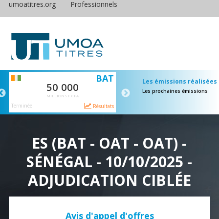
umoatitres.org
Professionnels
S
BAT
E
Les émissions réalisées
50 000
65 000
Les prochaines émissions
MILLIONS F CFA
MILLIONS F CFA
Terminée
Terminée
ts
Résultats
Résulta
ES (BAT - OAT - OAT) -
SÉNÉGAL - 10/10/2025 -
ADJUDICATION CIBLÉE
Avis d'appel d'offres