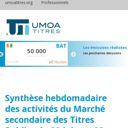
umoatitres.org
Professionnels
S
BAT
E
Les émissions réalisées
50 000
65 000
Les prochaines émissions
MILLIONS F CFA
MILLIONS F CFA
Terminée
Terminée
ts
Résultats
Résulta
Synthèse hebdomadaire
des activités du Marché
secondaire des Titres