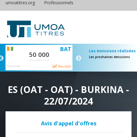
umoatitres.org
Professionnels
S
BAT
E
Les émissions réalisées
50 000
65 000
Les prochaines émissions
MILLIONS F CFA
MILLIONS F CFA
Terminée
Terminée
ts
Résultats
Résulta
ES (OAT - OAT) - BURKINA -
22/07/2024
Avis d'appel d'offres