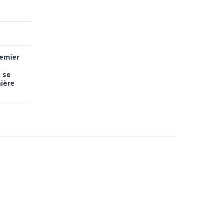
remier
 se
mière