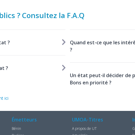
lics ? Consultez la F.A.Q
tat ?
Quand est-ce que les intér
?
at ?
Un état peut-il décider de 
Bons en priorité ?
t ici
Émetteurs
UMOA-Titres
I
Bénin
A propos de UT
G