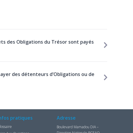
êts des Obligations du Trésor sont payés
payer des détenteurs d’Obligations ou de
nfos pratiques
Adresse
lossaire
Boulevard Mamadou DIA –
Direction Nationale BCEAO –