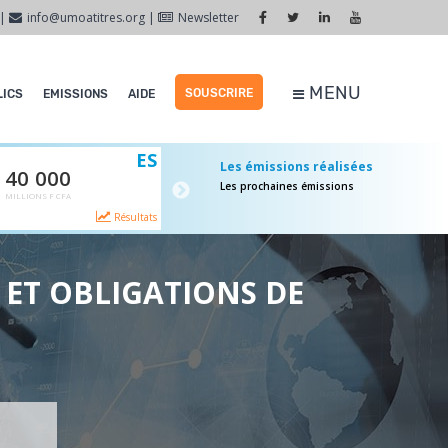
|
info@umoatitres.org
|
Newsletter
MENU
SOUSCRIRE
LICS
EMISSIONS
AIDE
ES
ES
Les émissions réalisées
40 000
65 000
Les prochaines émissions
MILLIONS F CFA
MILLIONS F CFA
Annulée
Term
Résultats
+ d'infos
NS ET OBLIGATIONS DE