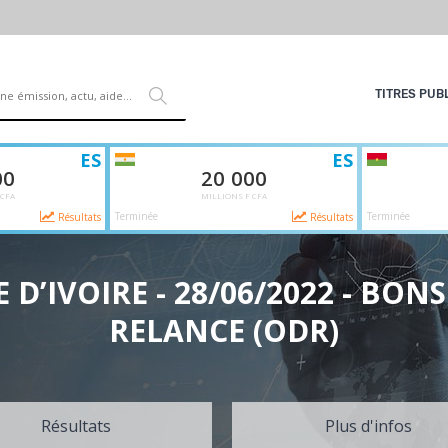
TITRES PUB
ES
ES
00
20 000
 CFA
MILLIONS F CFA
Terminée
Terminée
Résultats
Résultats
TE D’IVOIRE - 28/06/2022 - BO
RELANCE (ODR)
Résultats
Plus d'infos