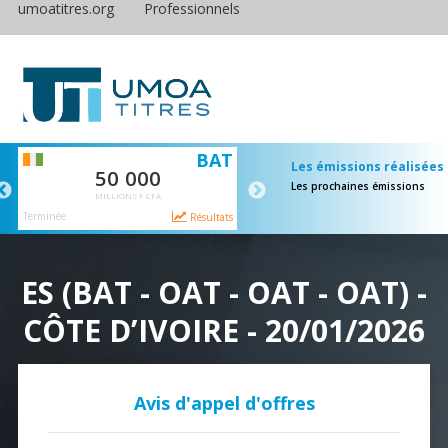
umoatitres.org
Professionnels
S
BAT
E
Les émissions réalisées
50 000
65 000
Les prochaines émissions
MILLIONS F CFA
MILLIONS F CFA
Terminée
Terminée
ts
Résultats
Résulta
ES (BAT - OAT - OAT - OAT) -
CÔTE D’IVOIRE - 20/01/2026
Avis d'appel d'offres