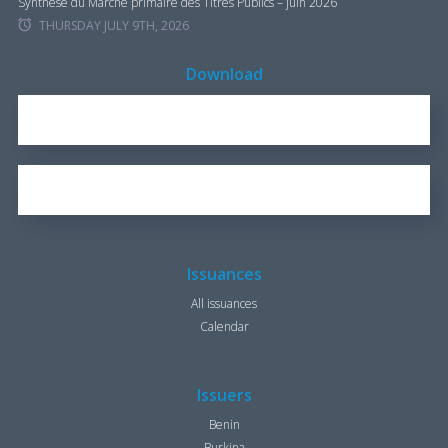
Synthèse du Marché primaire des Titres Publics – juin 2026
THURSDAY JULY 9TH, 2026
Download
REPORT FOR 2016
1.7 KB
OUR BROCHURE
1.25 KB
Issuances
All issuances
Calendar
Issuers
Benin
Burkina