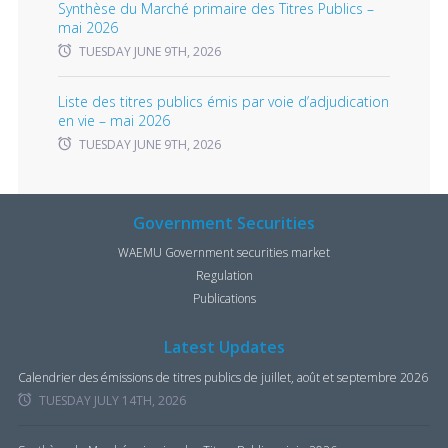
Synthèse du Marché primaire des Titres Publics –
mai 2026
TUESDAY JUNE 9TH, 2026
Liste des titres publics émis par voie d’adjudication
en vie – mai 2026
TUESDAY JUNE 9TH, 2026
Government Securities
WAEMU Government securities market
Regulation
Publications
Latest Updates
Calendrier des émissions de titres publics de juillet, août et septembre 2026
TUESDAY JULY 14TH, 2026