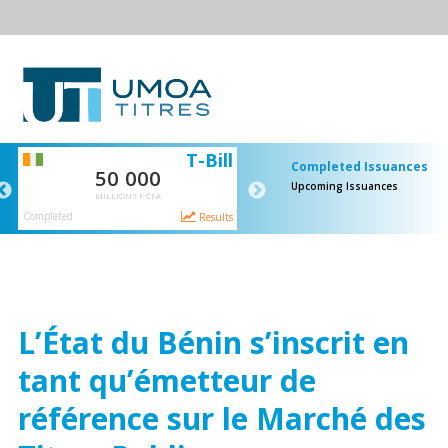
SI
T-Bill
Completed Issuances
50 000
65 000
Upcoming Issuances
MILLIONS F CFA
MILLIONS F CFA
Completed
Completed
ts
Results
Resul
L’État du Bénin s’inscrit en
tant qu’émetteur de
référence sur le Marché des