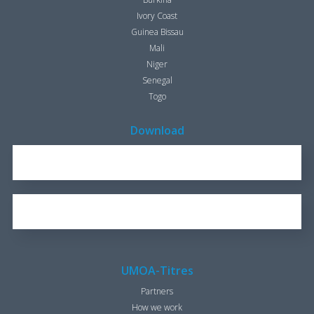
Ivory Coast
Guinea Bissau
Mali
Niger
Senegal
Togo
Download
REPORT FOR 2016
1.7 KB
OUR BROCHURE
1.25 KB
UMOA-Titres
Partners
How we work